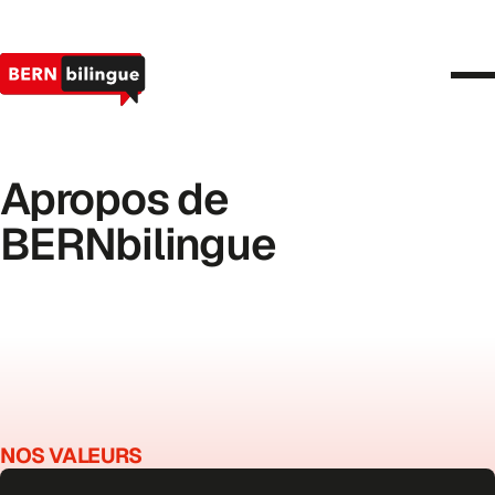
Actualités et événements
Projets
Contact
DE
FR
Apropos
de
Devenez membre
BERNbilingue
NOS
VALEURS