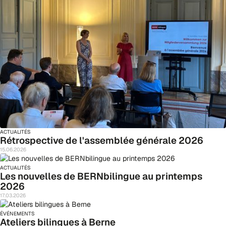
ACTUALITÉS
Rétrospective de l'assemblée générale 2026
15
.
06
.
2026
ACTUALITÉS
Les nouvelles de BERNbilingue au printemps
2026
17
.
03
.
2026
ÉVÉNEMENTS
Ateliers bilingues à Berne