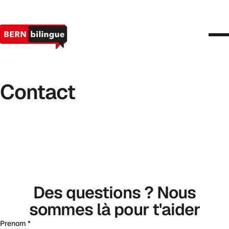
Actualités et événements
Projets
Contact
DE
FR
Contact
Devenez membre
Des questions ? Nous
sommes là pour t'aider
Prenom *