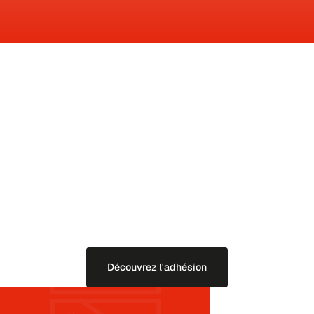
Devenez membre
Devenez membre et soutenez ainsi notre association dans son
engagement en faveur d'un bilinguisme renforcé dans le canton de
Berne. Nous vous tiendrons régulièrement informé de l'actualité
politique sur ce sujet et vous inviterons à des événements
enrichissants.
Découvrez l'adhésion